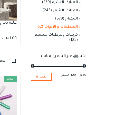
العناية بالبشرة (280)
العناية بالشعر (248)
المكياج (579)
زجاجي مع غطاء
ستاند قطن
علبة بخاخ
المنظمات و الأدوات (62)
كريمات ومرطبات للجسم
–
₪
1.00
₪
7.00
(125)
التسوق عبر السعر المناسب
عرض 
₪50
—
₪0
السعر:
تصفية
جديد