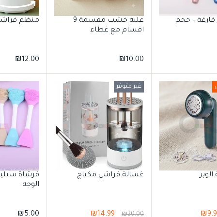
فارغة – حجم
علبة خشب مقسمة 9
منظم فراشي
اقسام مع غطاء
₪
12.00
₪
10.00
غير متوفر
 الوبر
غسالة فراشي مكياج
فرشاة سيلي
الوجه
₪
5.00
₪
14.99
₪
9.
₪
20.00