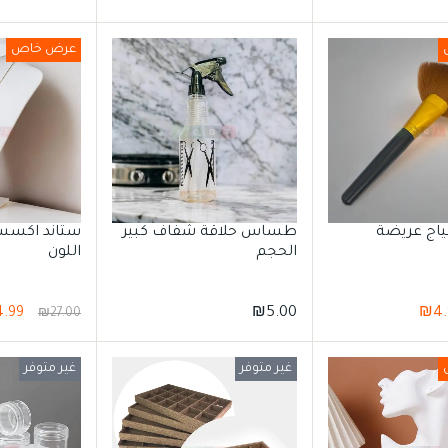
عرض خاص
اج عريضة
طساس حلاقة شفاف كبير
ستاند اكسسو
الحجم
اللون
4.99
₪
5.00
₪
4.
₪
27.00
غير متوفر
غير متوفر