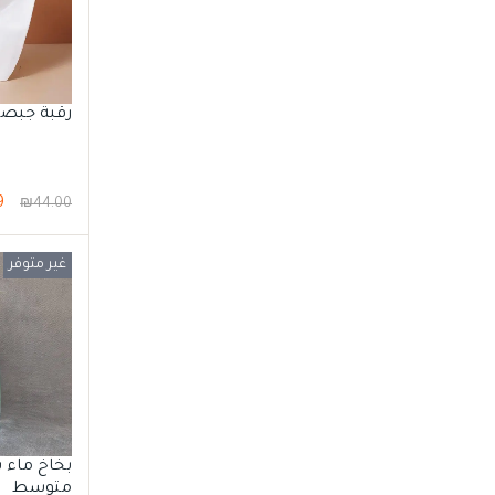
رقبة جبصي
9
₪
44.00
غير متوفر
بخاخ ماء 
متوسط