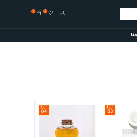
0
0
نا
TOP
TOP
04
03