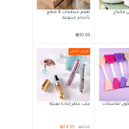
 مكياج
طقم منظمات 4 قطع
بأحجام متنوعة
₪
10.00
عرض خاص
كون لماسكات
علب عطر إعادة تعبئة
₪
14.99
₪
17.00