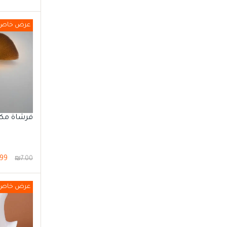
عرض خاص
فرشاة مكي
99
₪
7.00
عرض خاص