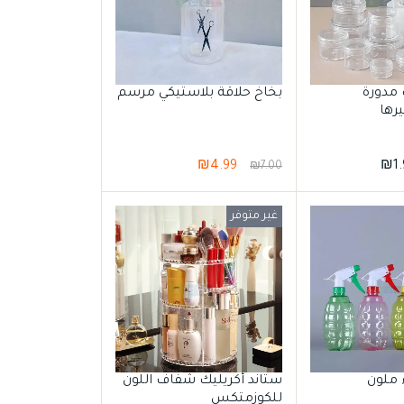
 مدورة
بخاخ حلاقة بلاستيكي مرسم
رها
₪
4.99
₪
1
₪
7.00
غير متوفر
ملون
ستاند أكريليك شفاف اللون
للكوزمتكس