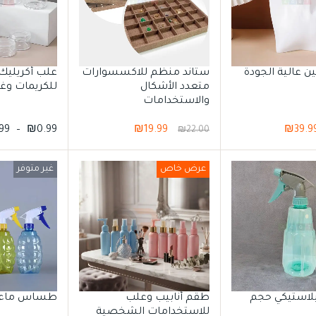
ن عالية الجودة
ستاند منظم للاكسسوارات
علب أكريليك
متعدد الأشكال
للكريمات وغي
والاستخدامات
.99
–
₪
0.99
₪
19.99
₪
39.9
₪
22.00
عرض خاص
غير متوفر
بلاستيكي حجم
طقم أنابيب وعلب
طساس ماء 
للاستخدامات الشخصية