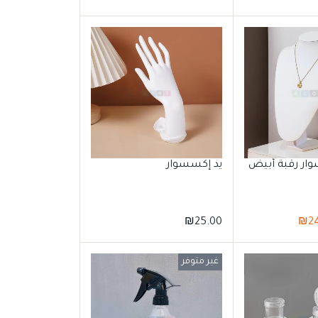
ار رقبة أبيض
يد إكسسوار
₪
25.00
₪
2
غير متوفر