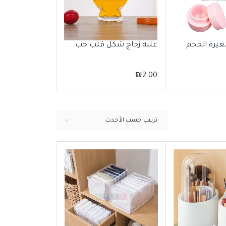
غيرة الحجم
علبة زجاج شكل قلب حب
عصا طويلة لت
الأحذية
₪
1.00
₪
2.00
ترتيب حسب الأحدث