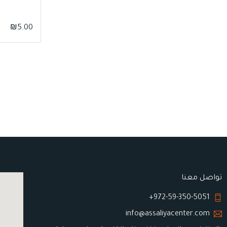
₪
5.00
تواصل معنا
972-59-350-5051+
info@assaliyacenter.com