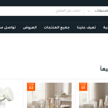
ية
تعرف علينا
جميع المنتجات
العروض
تواصل مع
عاً
TOP
TOP
02
01