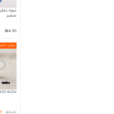
عبوة عطر 
صغير
₪
4.00
عرض خاص
ماكنة ازالة
99
₪
15.00