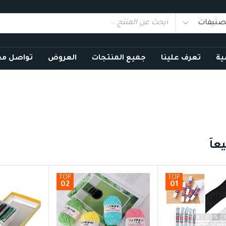
ية
تعرف علينا
جميع المنتجات
العروض
تواصل مع
عاً
TOP
TOP
02
01