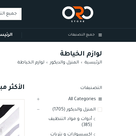
الرئيس
جميع التصنيفات
لوازم الخياطة
الرئيسية
المنزل والديكور
لوازم الخياطة
›
›
الأكثر مبي
التصنيفات
All Categories
TOP
TOP
المنزل والديكور (1705)
07
06
أدوات و مواد التنظيف
(385)
اكسسوارات و نثريات