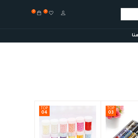
0
0
نا
TOP
TOP
04
03