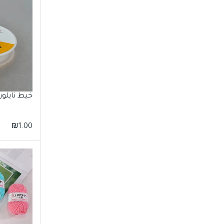
خيط نايلون م
₪
1.00