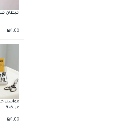
خيطان صو
₪
1.00
مواسير خي
عريضة
₪
1.00