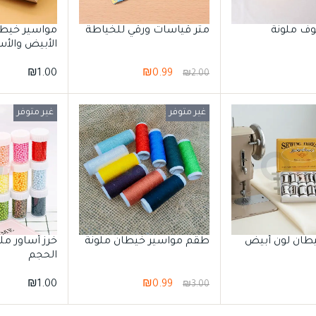
ف ملونة
متر قياسات ورقي للخياطة
مواسير خيطا
الأبيض والأس
₪
1.00
₪
0.99
₪
2.00
غير متوفر
غير متوفر
طان لون أبيض
طقم مواسير خيطان ملونة
خرز أساور م
الحجم
₪
1.00
₪
0.99
₪
3.00