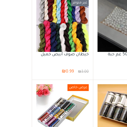
غير متوفر
كيس لؤلؤ 500 غم حبة
خيطان صوف أبيص خميل
₪
0.99
₪
3.00
عرض خاص