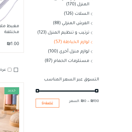
المنزل (170)
السلات (126)
الفرش المنزلي (88)
ة الخيط
خيطان ملابس بألوان
مغيط ملا
متنوعة
مختلفة
ترتيب و تنظيم المنزل (123)
لوازم الخياطة (57)
₪
1.00
₪
1.00
لوازم منزل أخرى (100)
مستلزمات الحمام (87)
عرض 
التسوق عبر السعر المناسب
جديد
₪130
—
₪0
السعر:
تصفية