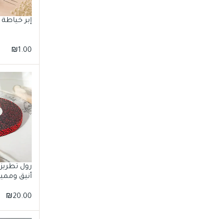
إبر خياطة
₪
1.00
رول تطريز
أنيق ومميز 23 مت
₪
20.00