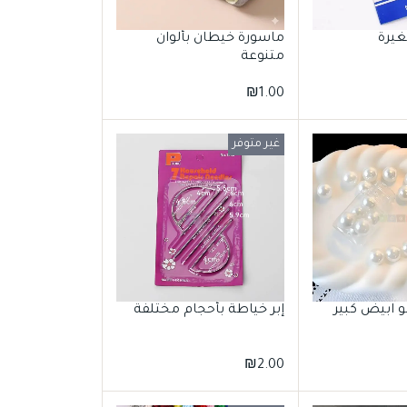
غيرة
ماسورة خيطان بألوان
متنوعة
₪
1.00
غير متوفر
لو ابيض كبير
إبر خياطة بأحجام مختلفة
₪
2.00