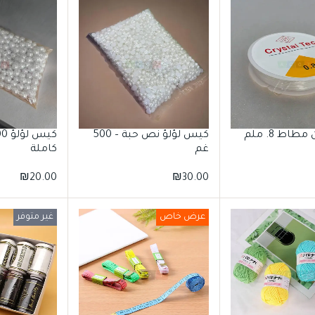
طاط 8. ملم
كيس لؤلؤ نص حبة – 500
غم
كاملة
₪
20.00
₪
30.00
عرض خاص
غير متوفر