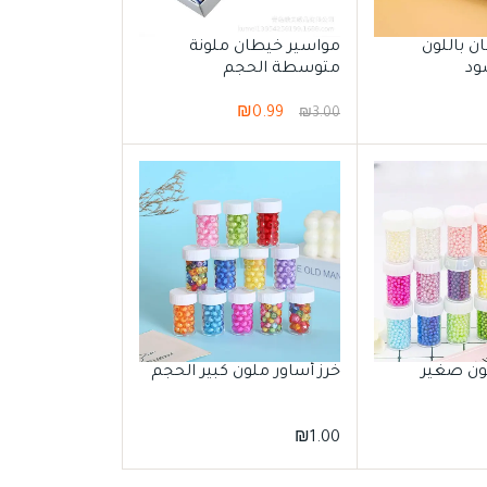
ن باللون
مواسير خيطان ملونة
ود
متوسطة الحجم
₪
0.99
₪
3.00
لون صغير
خرز أساور ملون كبير الحجم
₪
1.00