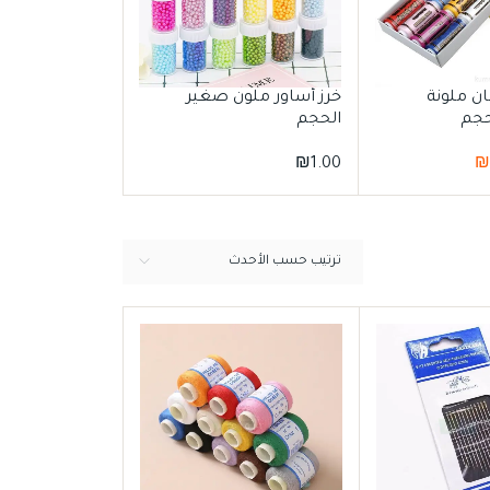
مقص قماش ص
ن ملونة
خرز أساور ملون صغير
حجم
الحجم
₪
1.00
₪
1.00
₪
ترتيب حسب الأحدث