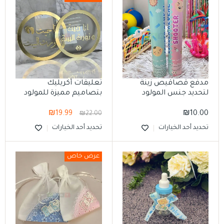
مدفع قصاقيص زينة
تعليقات أكريليك
لتحديد جنس المولود
بتصاميم مميزة للمولود
الجديد
₪
19.99
₪
10.00
₪
22.00
تحديد أحد الخيارات
تحديد أحد الخيارات
عرض خاص