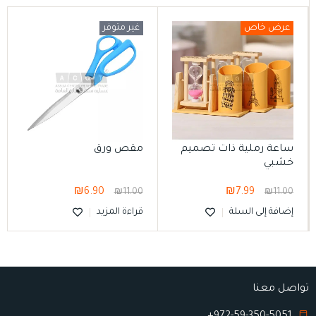
عرض خاص
غير متوفر
ساعة رملية ذات تصميم
مقص ورق
خشبي
₪
6.90
₪
7.99
₪
11.00
₪
11.00
إضافة إلى السلة
قراءة المزيد
تواصل معنا