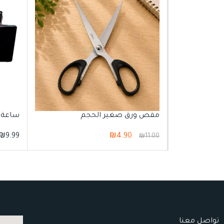
س الأوقات
مقص ورق صغير الحجم
ساعة ر
₪
9.99
₪
4.90
₪
11.00
تواصل معنا