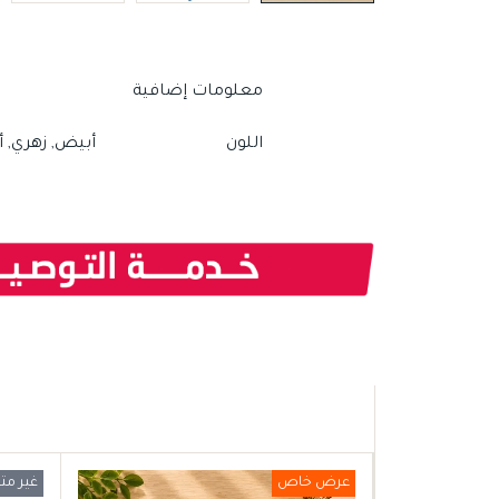
معلومات إضافية
اللون
أبيض, زهري, أ
عرض خاص
غير مت