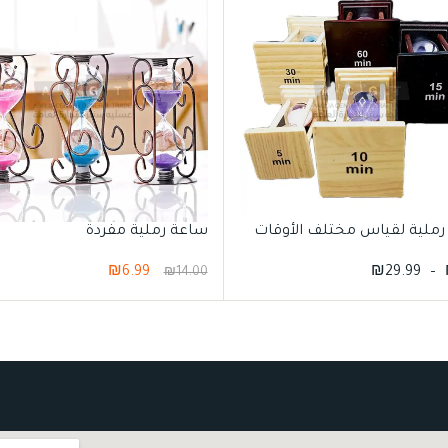
ملية لقياس مختلف الأوقات
ساعة رملية مفردة
₪
6.99
₪
29.99
–
₪
14.00