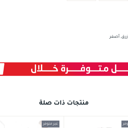
زرق, أصفر
منتجات ذات صلة
وفر
غير متوفر