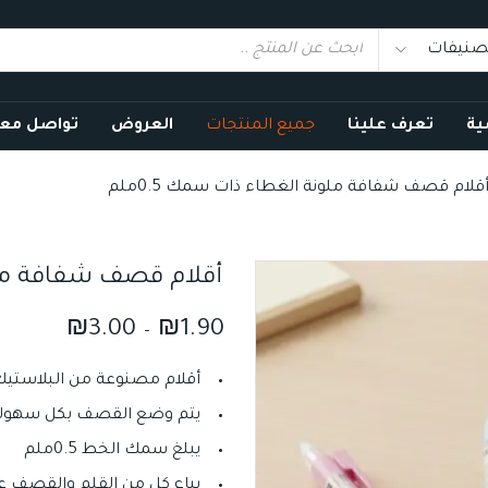
ية
تعرف علينا
جميع المنتجات
العروض
تواصل معن
قلام قصف شفافة ملونة الغطاء ذات سمك 0.5ملم
أقلام قصف شفافة ملون
₪
3.00
₪
1.90
–
أقلام مصنوعة من البلاستي
يتم وضع القصف بكل سهولة 
يبلغ سمك الخط 0.5ملم
يباع كل من القلم والقصف ع