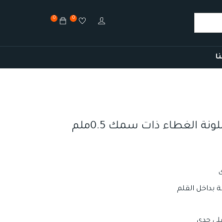
0
0
ا
ة الغطاء ذات سمك 0.5ملم
ك
بداخل القلم
لى حدى