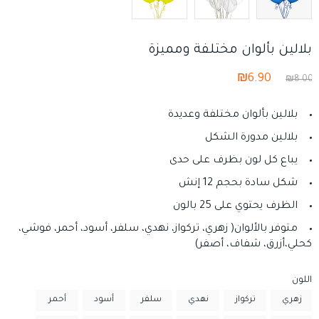
بلالين بألوان مختلفة ومميزة
₪
6.90
₪
8.00
بلالين بألوان مختلفة وعديدة
بلالين مدورة الشكل
يباع كل لون بظرف على حدى
شكل سادة بحجم 12 إنش
الظرف يحتوي على 25 بالون
متوفر بالألوان( زهري، تركواز، نهدي، سلفر، أسود، أحمر، فوشي،
كحلي،أزرق، شفاف، أصفر)
اللون
زهري
تركواز
نهدي
سلفر
أسود
أحمر