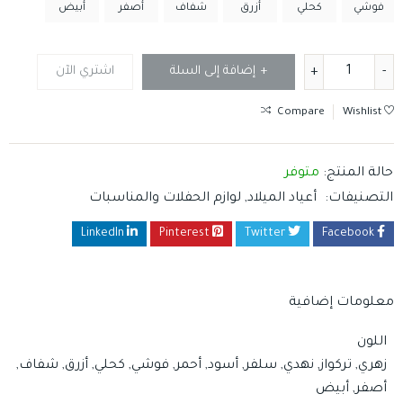
فوشي
كحلي
أزرق
شفاف
أصفر
أبيض
إضافة إلى السلة
اشتري الآن
Compare
Wishlist
حالة المنتج:
متوفر
التصنيفات:
أعياد الميلاد
,
لوازم الحفلات والمناسبات
LinkedIn
Pinterest
Twitter
Facebook
معلومات إضافية
اللون
زهري, تركواز, نهدي, سلفر, أسود, أحمر, فوشي, كحلي, أزرق, شفاف,
أصفر, أبيض