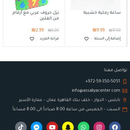
ساعة رملية خشبية
بزل حروف عربي مع أرقام
من الفلين
₪
2.99
₪
9.99
₪
5.00
₪
17.00
إضافة إلى السلة
قراءة المزيد
تواصل معنا
972-59-350-5051+
info@assaliyacenter.com
نابلس – الدوار – خلف بنك القاهرة عمان – عمارة الأسير
السبت – الخميس من ساعة 8:00 صباحاً الى 8:00 مساءاً