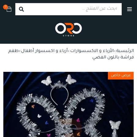
0
الرئيسية
الأزياء و الاكسسوارات
أزياء و اكسسوار أطفال
طقم
›
›
›
فراشة باللون الفضي
عرض خاص