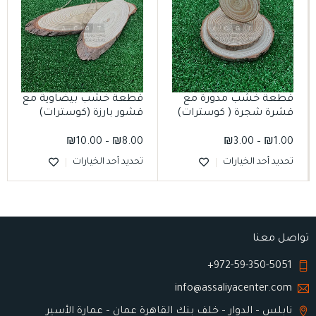
قطعة خشب مدورة مع
قطعة خشب بيضاوية مع
قشرة شجرة ( كوسترات)
قشور بارزة (كوسترات)
₪
10.00
–
₪
8.00
₪
3.00
–
₪
1.00
تحديد أحد الخيارات
تحديد أحد الخيارات
تواصل معنا
972-59-350-5051+
info@assaliyacenter.com
نابلس – الدوار – خلف بنك القاهرة عمان – عمارة الأسير